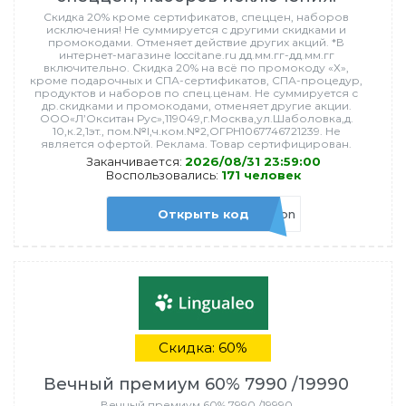
Скидка 20% кроме сертификатов, спеццен, наборов
исключения! Не суммируется с другими скидками и
промокодами. Отменяет действие других акций. *В
интернет-магазине loccitane.ru дд.мм.гг-дд.мм.гг
включительно. Скидка 20% на всё по промокоду «Х»,
кроме подарочных и СПА-сертификатов, СПА-процедур,
продуктов и наборов по спец.ценам. Не суммируется с
др.скидками и промокодами, отменяет другие акции.
ООО«Л’Окситан Рус»,119049,г.Москва,ул.Шаболовка,д.
10,к.2,1эт., пом.№I,ч.ком.№2,ОГРН1067746721239. Не
является офертой. Реклама. Товар сертифицирован.
Заканчивается:
2026/08/31 23:59:00
Воспользовались:
171 человек
Открыть код
sale20ton
Скидка: 60%
Вечный премиум 60% 7990 /19990
Вечный премиум 60% 7990 /19990