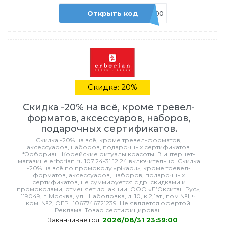
Открыть код
ADM8000
Скидка: 20%
Скидка -20% на всё, кроме тревел-
форматов, аксессуаров, наборов,
подарочных сертификатов.
Скидка -20% на всё, кроме тревел-форматов,
аксессуаров, наборов, подарочных сертификатов.
*Эрбориан. Корейские ритуалы красоты. В интернет-
магазине erborian.ru 107.24-31.12.24 включительно. Скидка
-20% на всё по промокоду «pikabu», кроме тревел-
форматов, аксессуаров, наборов, подарочных
сертификатов, не суммируется с др. скидками и
промокодами, отменяет др. акции. ООО «Л’Окситан Рус»,
119049, г. Москва, ул. Шаболовка, д. 10, к.2,1эт., пом.№I, ч.
ком. №2, ОГРН1067746721239. Не является офертой.
Реклама. Товар сертифицирован.
Заканчивается:
2026/08/31 23:59:00