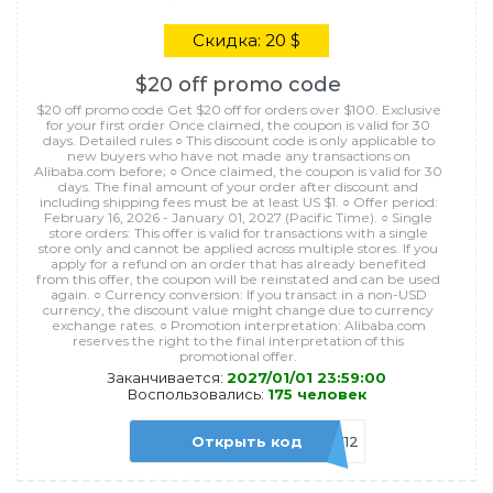
Скидка: 20 $
$20 off promo code
$20 off promo code Get $20 off for orders over $100. Exclusive
for your first order Once claimed, the coupon is valid for 30
days. Detailed rules ○ This discount code is only applicable to
new buyers who have not made any transactions on
Alibaba.com before; ○ Once claimed, the coupon is valid for 30
days. The final amount of your order after discount and
including shipping fees must be at least US $1. ○ Offer period:
February 16, 2026 - January 01, 2027 (Pacific Time). ○ Single
store orders: This offer is valid for transactions with a single
store only and cannot be applied across multiple stores. If you
apply for a refund on an order that has already benefited
from this offer, the coupon will be reinstated and can be used
again. ○ Currency conversion: If you transact in a non-USD
currency, the discount value might change due to currency
exchange rates. ○ Promotion interpretation: Alibaba.com
reserves the right to the final interpretation of this
promotional offer.
Заканчивается:
2027/01/01 23:59:00
Воспользовались:
175 человек
Открыть код
HH12