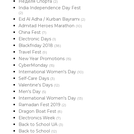
Неделя Спорта
(2)
India Independence Day Fest
(2)
Eid Al Adha / Kurban Bayramı
(2)
Admitad Heroes Marathon
(10)
China Fest
(7)
Electronic Days
(1)
Blackfriday 2018
(38)
Travel Fest
(9)
New Year Promotions
(15)
CyberMonday
(15)
International Women's Day
(10)
Self-Care Days
(3)
Valentine's Days
(12)
Men's Day
(5)
International Women's Day
(13)
Ramadan Fest 2019
(2)
Dragon Boat Fest
(8)
Electronics Week
(7)
Back to School UA
(3)
Back to School
(12)