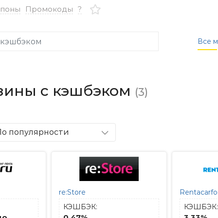
упоны
Промокоды
?
Все м
зины с кэшбэком
(3)
По популярности
re:Store
Rentacarfo
КЭШБЭК:
КЭШБЭК:
до
0.47%
3.33%