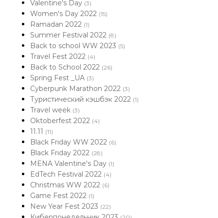
Valentine's Day
(3)
Women's Day 2022
(15)
Ramadan 2022
(1)
Summer Festival 2022
(8)
Back to school WW 2023
(5)
Travel Fest 2022
(4)
Back to School 2022
(26)
Spring Fest _UA
(3)
Cyberpunk Marathon 2022
(3)
Туристический кэшбэк 2022
(1)
Travel week
(3)
Oktoberfest 2022
(4)
11.11
(11)
Black Friday WW 2022
(6)
Black Friday 2022
(28)
MENA Valentine's Day
(1)
EdTech Festival 2022
(4)
Christmas WW 2022
(6)
Game Fest 2022
(1)
New Year Fest 2023
(22)
Киберпонедельник 2023
(20)