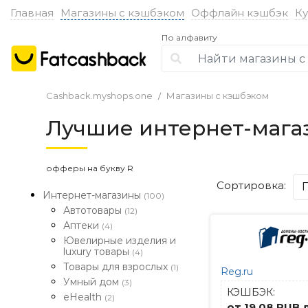
Главная
Магазины с кэшбэком
Оффлайн кэшбэк
К
По алфавиту
Cashback.myshops.one
Магазины с кэшбэком
Лучшие интернет-мага
офферы на букву R
Сортировка:
Интернет-магазины
(100)
Автотовары
(12)
Аптеки
(4)
Ювелирные изделия и
luxury товары
(4)
Товары для взрослых
(1)
Reg.ru
Умный дом
(3)
КЭШБЭК:
eHealth
(2)
от 19.08 RUB 