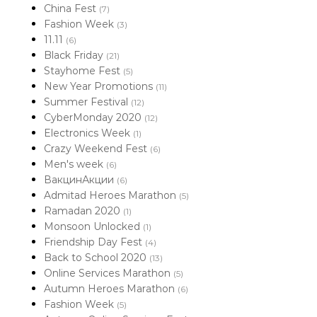
China Fest
(7)
Fashion Week
(3)
11.11
(6)
Black Friday
(21)
Stayhome Fest
(5)
New Year Promotions
(11)
Summer Festival
(12)
CyberMonday 2020
(12)
Electronics Week
(1)
Crazy Weekend Fest
(6)
Men's week
(6)
ВакцинАкции
(6)
Admitad Heroes Marathon
(5)
Ramadan 2020
(1)
Monsoon Unlocked
(1)
Friendship Day Fest
(4)
Back to School 2020
(13)
Online Services Marathon
(5)
Autumn Heroes Marathon
(6)
Fashion Week
(5)