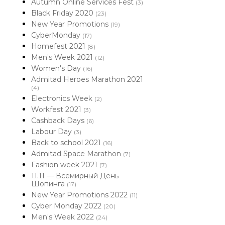
Autumn Online Services Fest
(3)
Black Friday 2020
(23)
New Year Promotions
(19)
CyberMonday
(17)
Homefest 2021
(8)
Men’s Week 2021
(12)
Women's Day
(16)
Admitad Heroes Marathon 2021
(4)
Electronics Week
(2)
Workfest 2021
(3)
Cashback Days
(6)
Labour Day
(3)
Back to school 2021
(16)
Admitad Space Marathon
(7)
Fashion week 2021
(7)
11.11 — Всемирный День
Шопинга
(17)
New Year Promotions 2022
(11)
Cyber Monday 2022
(20)
Men’s Week 2022
(24)