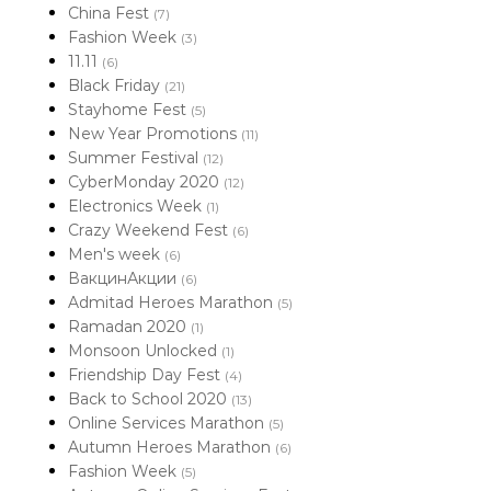
China Fest
(7)
Fashion Week
(3)
11.11
(6)
Black Friday
(21)
Stayhome Fest
(5)
New Year Promotions
(11)
Summer Festival
(12)
CyberMonday 2020
(12)
Electronics Week
(1)
Crazy Weekend Fest
(6)
Men's week
(6)
ВакцинАкции
(6)
Admitad Heroes Marathon
(5)
Ramadan 2020
(1)
Monsoon Unlocked
(1)
Friendship Day Fest
(4)
Back to School 2020
(13)
Online Services Marathon
(5)
Autumn Heroes Marathon
(6)
Fashion Week
(5)