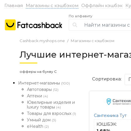
Главная
Магазины с кэшбэком
Оффлайн кэшбэк
К
По алфавиту
Cashback.myshops.one
Магазины с кэшбэком
Лучшие интернет-мага
офферы на букву С
Сортировка:
Интернет-магазины
(100)
Автотовары
(12)
Аптеки
(4)
Ювелирные изделия и
luxury товары
(4)
Товары для взрослых
(1)
Сантехника Тут
Умный дом
(3)
КЭШБЭК:
eHealth
(2)
1.68%