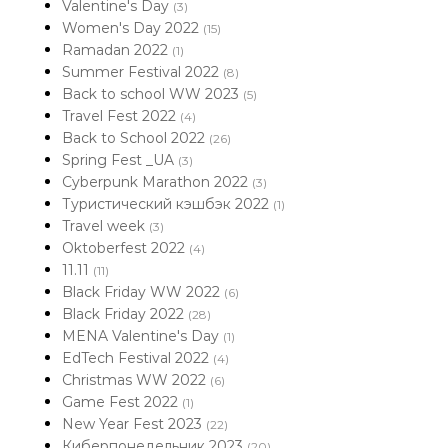
Valentine's Day
(3)
Women's Day 2022
(15)
Ramadan 2022
(1)
Summer Festival 2022
(8)
Back to school WW 2023
(5)
Travel Fest 2022
(4)
Back to School 2022
(26)
Spring Fest _UA
(3)
Cyberpunk Marathon 2022
(3)
Туристический кэшбэк 2022
(1)
Travel week
(3)
Oktoberfest 2022
(4)
11.11
(11)
Black Friday WW 2022
(6)
Black Friday 2022
(28)
MENA Valentine's Day
(1)
EdTech Festival 2022
(4)
Christmas WW 2022
(6)
Game Fest 2022
(1)
New Year Fest 2023
(22)
Киберпонедельник 2023
(20)