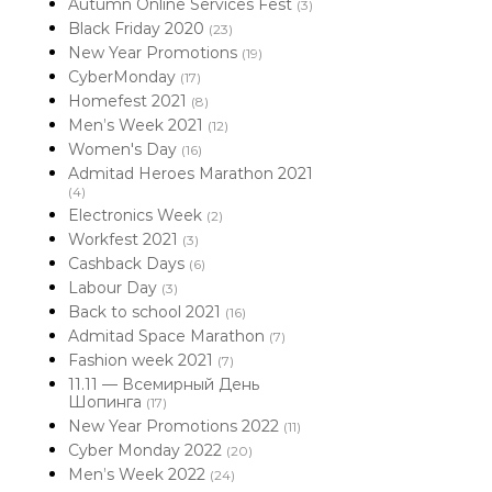
Autumn Online Services Fest
(3)
Black Friday 2020
(23)
New Year Promotions
(19)
CyberMonday
(17)
Homefest 2021
(8)
Men’s Week 2021
(12)
Women's Day
(16)
Admitad Heroes Marathon 2021
(4)
Electronics Week
(2)
Workfest 2021
(3)
Cashback Days
(6)
Labour Day
(3)
Back to school 2021
(16)
Admitad Space Marathon
(7)
Fashion week 2021
(7)
11.11 — Всемирный День
Шопинга
(17)
New Year Promotions 2022
(11)
Cyber Monday 2022
(20)
Men’s Week 2022
(24)