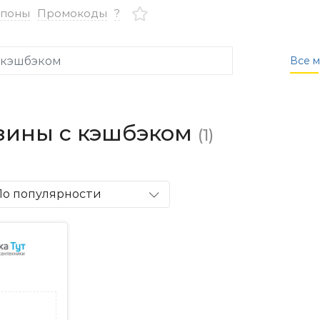
упоны
Промокоды
?
Все м
зины с кэшбэком
(1)
По популярности