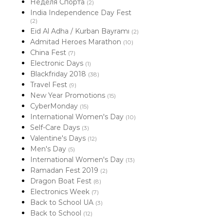
Неделя Спорта
(2)
India Independence Day Fest
(2)
Eid Al Adha / Kurban Bayramı
(2)
Admitad Heroes Marathon
(10)
China Fest
(7)
Electronic Days
(1)
Blackfriday 2018
(38)
Travel Fest
(9)
New Year Promotions
(15)
CyberMonday
(15)
International Women's Day
(10)
Self-Care Days
(3)
Valentine's Days
(12)
Men's Day
(5)
International Women's Day
(13)
Ramadan Fest 2019
(2)
Dragon Boat Fest
(8)
Electronics Week
(7)
Back to School UA
(3)
Back to School
(12)