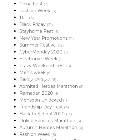
China Fest
(7)
Fashion Week
(3)
11.11
(6)
Black Friday
(21)
Stayhome Fest
(5)
New Year Promotions
(11)
Summer Festival
(12)
CyberMonday 2020
(12)
Electronics Week
(1)
Crazy Weekend Fest
(6)
Men's week
(6)
ВакцинАкции
(6)
Admitad Heroes Marathon
(5)
Ramadan 2020
(1)
Monsoon Unlocked
(1)
Friendship Day Fest
(4)
Back to School 2020
(13)
Online Services Marathon
(5)
Autumn Heroes Marathon
(6)
Fashion Week
(5)