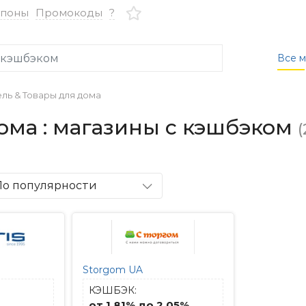
упоны
Промокоды
?
Все м
ль & Товары для дома
ома : магазины с кэшбэком
(
По популярности
Storgom UA
КЭШБЭК:
от 1.81% до 2.05%