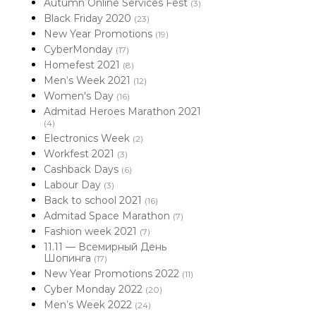
Autumn Online Services Fest
(3)
Black Friday 2020
(23)
New Year Promotions
(19)
CyberMonday
(17)
Homefest 2021
(8)
Men’s Week 2021
(12)
Women's Day
(16)
Admitad Heroes Marathon 2021
(4)
Electronics Week
(2)
Workfest 2021
(3)
Cashback Days
(6)
Labour Day
(3)
Back to school 2021
(16)
Admitad Space Marathon
(7)
Fashion week 2021
(7)
11.11 — Всемирный День
Шопинга
(17)
New Year Promotions 2022
(11)
Cyber Monday 2022
(20)
Men’s Week 2022
(24)