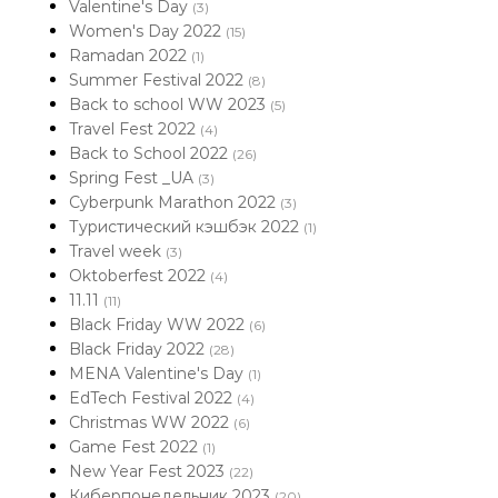
Valentine's Day
(3)
Women's Day 2022
(15)
Ramadan 2022
(1)
Summer Festival 2022
(8)
Back to school WW 2023
(5)
Travel Fest 2022
(4)
Back to School 2022
(26)
Spring Fest _UA
(3)
Cyberpunk Marathon 2022
(3)
Туристический кэшбэк 2022
(1)
Travel week
(3)
Oktoberfest 2022
(4)
11.11
(11)
Black Friday WW 2022
(6)
Black Friday 2022
(28)
MENA Valentine's Day
(1)
EdTech Festival 2022
(4)
Christmas WW 2022
(6)
Game Fest 2022
(1)
New Year Fest 2023
(22)
Киберпонедельник 2023
(20)