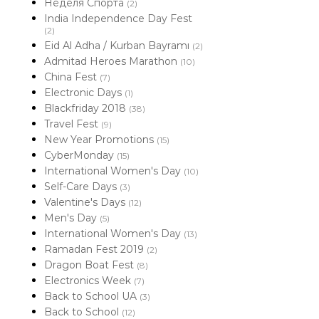
Неделя Спорта
(2)
India Independence Day Fest
(2)
Eid Al Adha / Kurban Bayramı
(2)
Admitad Heroes Marathon
(10)
China Fest
(7)
Electronic Days
(1)
Blackfriday 2018
(38)
Travel Fest
(9)
New Year Promotions
(15)
CyberMonday
(15)
International Women's Day
(10)
Self-Care Days
(3)
Valentine's Days
(12)
Men's Day
(5)
International Women's Day
(13)
Ramadan Fest 2019
(2)
Dragon Boat Fest
(8)
Electronics Week
(7)
Back to School UA
(3)
Back to School
(12)