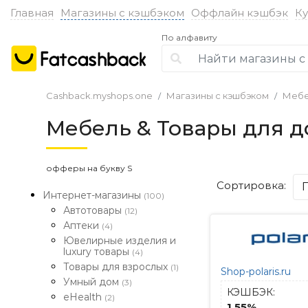
Главная
Магазины с кэшбэком
Оффлайн кэшбэк
К
По алфавиту
Cashback.myshops.one
Магазины с кэшбэком
Мебе
Мебель & Товары для д
офферы на букву S
Сортировка:
Интернет-магазины
(100)
Автотовары
(12)
Аптеки
(4)
Ювелирные изделия и
luxury товары
(4)
Товары для взрослых
(1)
Shop-polaris.ru
Умный дом
(3)
КЭШБЭК:
eHealth
(2)
1.55%