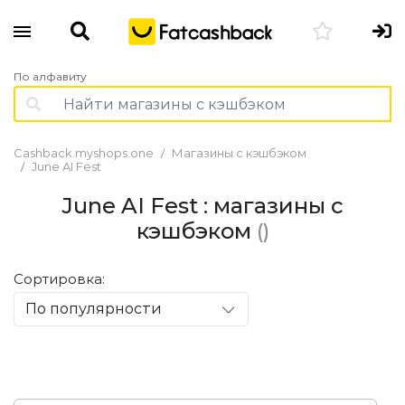
По алфавиту
Cashback.myshops.one
Магазины с кэшбэком
June AI Fest
June AI Fest : магазины с
кэшбэком
()
Сортировка:
По популярности