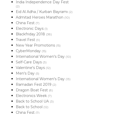
India Independence Day Fest
(2)
Eid Al Adha / Kurban Bayramı
(2)
Admitad Heroes Marathon
(10)
China Fest
(7)
Electronic Days
(1)
Blackfriday 2018
(38)
Travel Fest
(9)
New Year Promotions
(15)
CyberMonday
(15)
International Women's Day
(10)
Self-Care Days
(3)
Valentine's Days
(12)
Men's Day
(5)
International Women's Day
(13)
Ramadan Fest 2019
(2)
Dragon Boat Fest
(8)
Electronics Week
(7)
Back to School UA
(3)
Back to School
(12)
China Fest
(7)