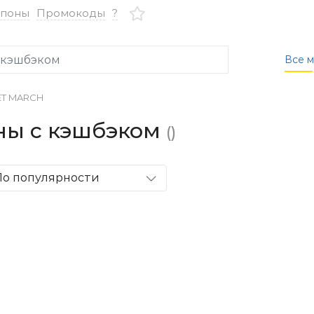
упоны
Промокоды
?
Все м
T MARCH
ны с кэшбэком
()
По популярности