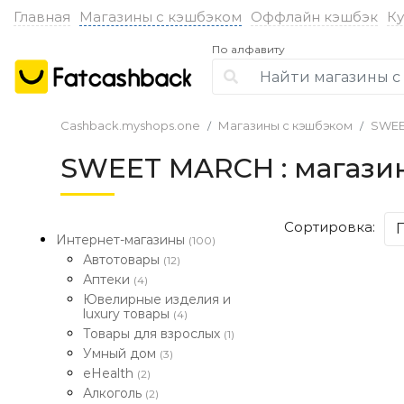
Главная
Магазины с кэшбэком
Оффлайн кэшбэк
К
По алфавиту
Cashback.myshops.one
Магазины с кэшбэком
SWEE
SWEET MARCH : магази
Сортировка:
Интернет-магазины
(100)
Автотовары
(12)
Аптеки
(4)
Ювелирные изделия и
luxury товары
(4)
Товары для взрослых
(1)
Умный дом
(3)
eHealth
(2)
Алкоголь
(2)