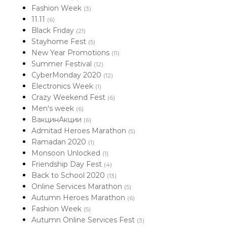
Fashion Week
(3)
11.11
(6)
Black Friday
(21)
Stayhome Fest
(5)
New Year Promotions
(11)
Summer Festival
(12)
CyberMonday 2020
(12)
Electronics Week
(1)
Crazy Weekend Fest
(6)
Men's week
(6)
ВакцинАкции
(6)
Admitad Heroes Marathon
(5)
Ramadan 2020
(1)
Monsoon Unlocked
(1)
Friendship Day Fest
(4)
Back to School 2020
(13)
Online Services Marathon
(5)
Autumn Heroes Marathon
(6)
Fashion Week
(5)
Autumn Online Services Fest
(3)