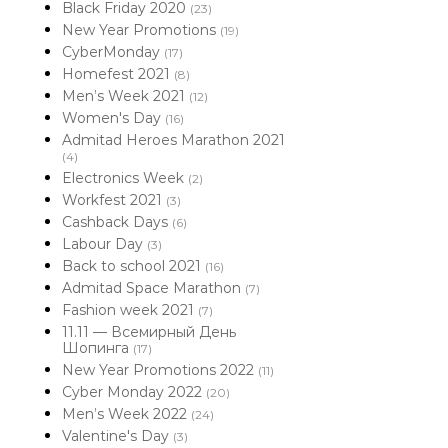
Black Friday 2020
(23)
New Year Promotions
(19)
CyberMonday
(17)
Homefest 2021
(8)
Men’s Week 2021
(12)
Women's Day
(16)
Admitad Heroes Marathon 2021
(4)
Electronics Week
(2)
Workfest 2021
(3)
Cashback Days
(6)
Labour Day
(3)
Back to school 2021
(16)
Admitad Space Marathon
(7)
Fashion week 2021
(7)
11.11 — Всемирный День
Шопинга
(17)
New Year Promotions 2022
(11)
Cyber Monday 2022
(20)
Men’s Week 2022
(24)
Valentine's Day
(3)