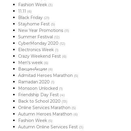
Fashion Week
(3)
11.11
(6)
Black Friday
(21)
Stayhome Fest
(5)
New Year Promotions
(11)
Summer Festival
(12)
CyberMonday 2020
(12)
Electronics Week
(1)
Crazy Weekend Fest
(6)
Men's week
(6)
ВакцинАкции
(6)
Admitad Heroes Marathon
(5)
Ramadan 2020
(1)
Monsoon Unlocked
(1)
Friendship Day Fest
(4)
Back to School 2020
(13)
Online Services Marathon
(5)
Autumn Heroes Marathon
(6)
Fashion Week
(5)
Autumn Online Services Fest
(3)