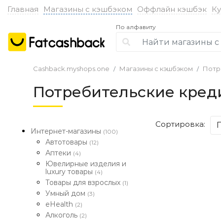
Главная
Магазины с кэшбэком
Оффлайн кэшбэк
К
По алфавиту
Cashback.myshops.one
Магазины с кэшбэком
Потр
Потребительские кред
Сортировка:
Интернет-магазины
(100)
Автотовары
(12)
Аптеки
(4)
Ювелирные изделия и
luxury товары
(4)
Товары для взрослых
(1)
Умный дом
(3)
eHealth
(2)
Алкоголь
(2)