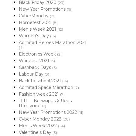
Black Friday 2020
(23)
New Year Promotions
(19)
CyberMonday
(17)
Homefest 2021
(8)
Men’s Week 2021
(12)
Women's Day
(16)
Admitad Heroes Marathon 2021
(4)
Electronics Week
(2)
Workfest 2021
(3)
Cashback Days
(6)
Labour Day
(3)
Back to school 2021
(16)
Admitad Space Marathon
(7)
Fashion week 2021
(7)
11.11 — Всемирный День
Шопинга
(17)
New Year Promotions 2022
(11)
Cyber Monday 2022
(20)
Men’s Week 2022
(24)
Valentine's Day
(3)