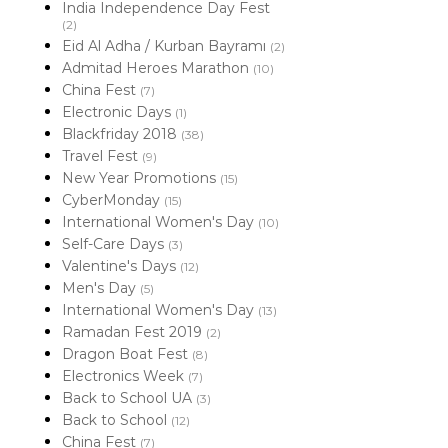
India Independence Day Fest
(2)
Eid Al Adha / Kurban Bayramı
(2)
Admitad Heroes Marathon
(10)
China Fest
(7)
Electronic Days
(1)
Blackfriday 2018
(38)
Travel Fest
(9)
New Year Promotions
(15)
CyberMonday
(15)
International Women's Day
(10)
Self-Care Days
(3)
Valentine's Days
(12)
Men's Day
(5)
International Women's Day
(13)
Ramadan Fest 2019
(2)
Dragon Boat Fest
(8)
Electronics Week
(7)
Back to School UA
(3)
Back to School
(12)
China Fest
(7)