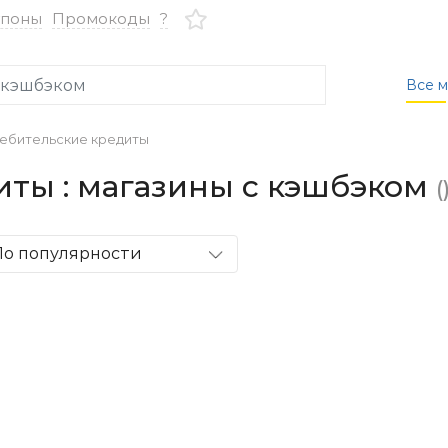
упоны
Промокоды
?
Все м
ебительские кредиты
иты : магазины с кэшбэком
(
По популярности